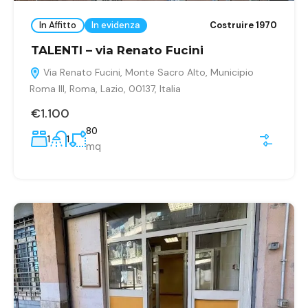
In Affitto
In evidenza
Costruire 1970
TALENTI – via Renato Fucini
Via Renato Fucini, Monte Sacro Alto, Municipio
Roma III, Roma, Lazio, 00137, Italia
€1.100
80
1
1
mq