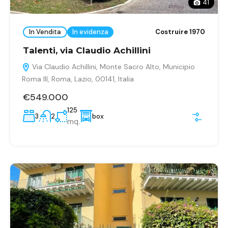
41
In Vendita
In evidenza
Costruire 1970
Talenti, via Claudio Achillini
Via Claudio Achillini, Monte Sacro Alto, Municipio
Roma III, Roma, Lazio, 00141, Italia
€549.000
125
3
2
box
mq.