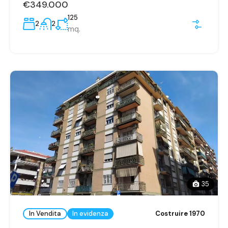
€349.000
125
2
2
mq.
35
In Vendita
In evidenza
Costruire 1970