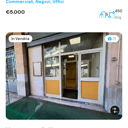
Commerciali
,
Negozi
,
Uffici
€5.000
450
5
mq
In Vendita
21