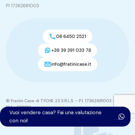
PI 17362681003
06 6450 2521
+39 39 391 033 78
info@fratinicase.it
© Fratini Case di TYCHE 23 S.R.L.S. - P.I. 17362681003 - REA:
RM - 1713310
Vuoi vendere casa? Fai una valutazione
Tutti i contenuti del sito sono di proprietà di TYCHE 23
con noi!
S.R.L.S.