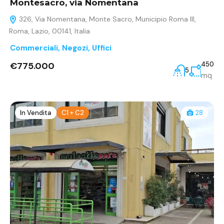
Montesacro, via Nomentana
326, Via Nomentana, Monte Sacro, Municipio Roma III,
Roma, Lazio, 00141, Italia
Commerciali
,
Negozi
,
Uffici
€775.000
450
5
mq
In Vendita
C1 + C2
28