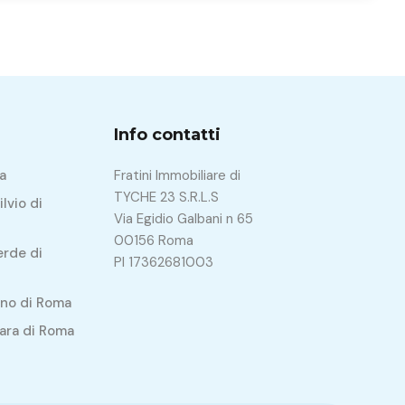
Info contatti
a
Fratini Immobiliare di
TYCHE 23 S.R.L.S
lvio di
Via Egidio Galbani n 65
00156 Roma
erde di
PI 17362681003
ino di Roma
lara di Roma