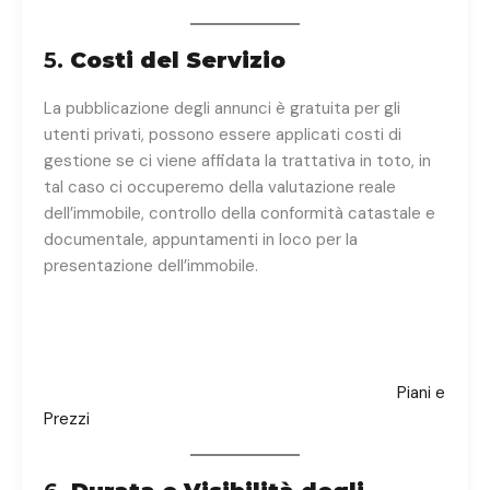
5.
Costi del Servizio
La pubblicazione degli annunci è gratuita per gli
utenti privati, possono essere applicati costi di
gestione se ci viene affidata la trattativa in toto, in
tal caso ci occuperemo della valutazione reale
dell’immobile, controllo della conformità catastale e
documentale, appuntamenti in loco per la
presentazione dell’immobile.
Gli utenti professionali, come agenzie immobiliari,
potrebbero essere soggetti a tariffe di
abbonamento o costi aggiuntivi per servizi premium.
Maggiori dettagli sono disponibili nella sezione
Piani e
Prezzi
.