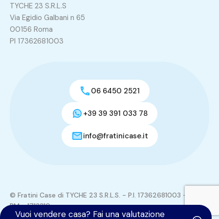
TYCHE 23 S.R.L.S
Via Egidio Galbani n 65
00156 Roma
PI 17362681003
06 6450 2521
+39 39 391 033 78
info@fratinicase.it
© Fratini Case di TYCHE 23 S.R.L.S. - P.I. 17362681003 - REA:
RM - 1713310
Vuoi vendere casa? Fai una valutazione
Tutti i contenuti del sito sono di proprietà di TYCHE 23