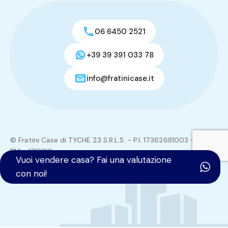
06 6450 2521
+39 39 391 033 78
info@fratinicase.it
© Fratini Case di TYCHE 23 S.R.L.S. - P.I. 17362681003 - REA:
RM - 1713310
Vuoi vendere casa? Fai una valutazione
Tutti i contenuti del sito sono di proprietà di TYCHE 23
con noi!
S.R.L.S.