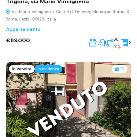
Trigoria, via Mario Vinciguerra
Via Mario Vinciguerra, Castel di Decima, Municipio Roma IX,
Roma, Lazio, 00128, Italia
Appartamento
€89.000
60
1
1
2
mq.
In Vendita
In evidenza
16