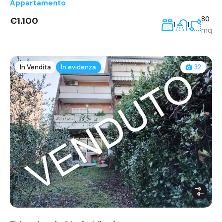
Appartamento
€1.100
80
1
1
mq
In Vendita
In evidenza
32