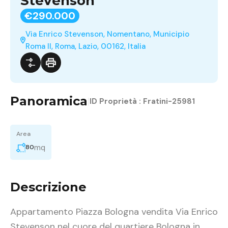
Stevenson
€290.000
Via Enrico Stevenson, Nomentano, Municipio
Roma II, Roma, Lazio, 00162, Italia
Panoramica
|
ID Proprietà :
Fratini-25981
Area
mq
80
Descrizione
Appartamento Piazza Bologna vendita Via Enrico
Stevenson nel cuore del quartiere Bologna in