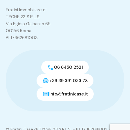
Fratini Immobiliare di
TYCHE 23 S.R.L.S
Via Egidio Galbani n 65
00156 Roma
PI 17362681003
06 6450 2521
+39 39 391 033 78
info@fratinicase.it
© Fratini Case di TYCHE 23 S.R.L.S. - P.I. 17362681003 - REA: