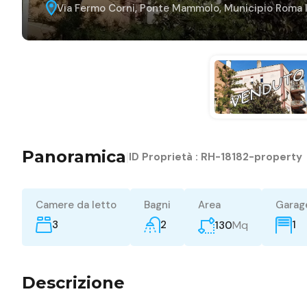
Via Fermo Corni, Ponte Mammolo, Municipio Roma IV,
Panoramica
|
ID Proprietà :
RH-18182-property
Camere da letto
Bagni
Area
Garag
3
2
Mq
1
130
Descrizione