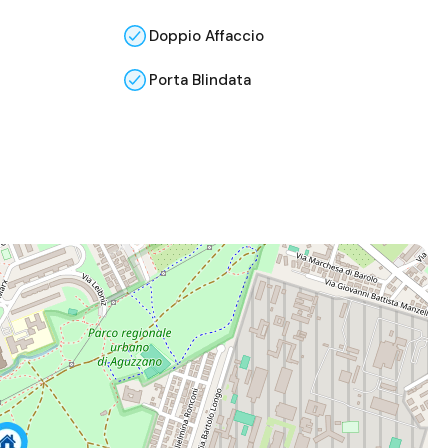
Doppio Affaccio
Porta Blindata