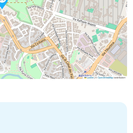
Leaflet
|
©
OpenStreetMap
contributors