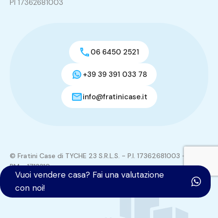
PI 17362681003
06 6450 2521
+39 39 391 033 78
info@fratinicase.it
© Fratini Case di TYCHE 23 S.R.L.S. - P.I. 17362681003 - REA:
RM - 1713310
Vuoi vendere casa? Fai una valutazione
Tutti i contenuti del sito sono di proprietà di TYCHE 23
con noi!
S.R.L.S.