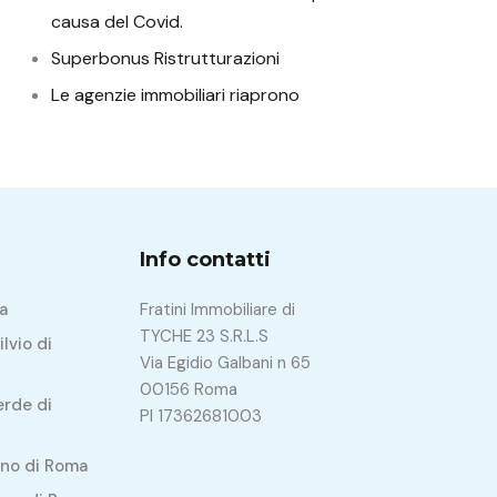
causa del Covid.
Superbonus Ristrutturazioni
Le agenzie immobiliari riaprono
Info contatti
a
Fratini Immobiliare di
TYCHE 23 S.R.L.S
lvio di
Via Egidio Galbani n 65
00156 Roma
erde di
PI 17362681003
ino di Roma