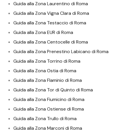
Guida alla Zona Laurentino di Roma
Guida alla Zona Vigna Clara di Roma
Guida alla Zona Testaccio di Roma
Guida alla Zona EUR di Roma
Guida alla Zona Centocelle di Roma
Guida alla Zona Prenestino Labicano di Roma
Guida alla Zona Torrino di Roma
Guida alla Zona Ostia di Roma
Guida alla Zona Flaminio di Roma
Guida alla Zona Tor di Quinto di Roma
Guida alla Zona Fiumicino di Roma
Guida alla Zona Ostiense di Roma
Guida alla Zona Trullo di Roma
Guida alla Zona Marconi di Roma