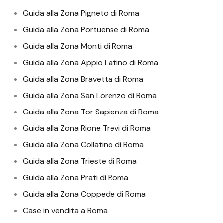
Guida alla Zona Pigneto di Roma
Guida alla Zona Portuense di Roma
Guida alla Zona Monti di Roma
Guida alla Zona Appio Latino di Roma
Guida alla Zona Bravetta di Roma
Guida alla Zona San Lorenzo di Roma
Guida alla Zona Tor Sapienza di Roma
Guida alla Zona Rione Trevi di Roma
Guida alla Zona Collatino di Roma
Guida alla Zona Trieste di Roma
Guida alla Zona Prati di Roma
Guida alla Zona Coppede di Roma
Case in vendita a Roma