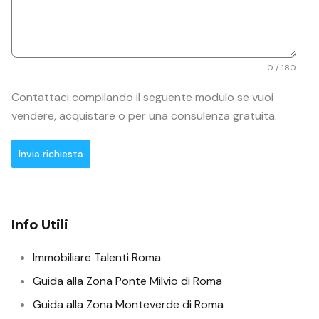
0 / 180
Contattaci compilando il seguente modulo se vuoi
vendere, acquistare o per una consulenza gratuita.
Invia richiesta
Info Utili
Immobiliare Talenti Roma
Guida alla Zona Ponte Milvio di Roma
Guida alla Zona Monteverde di Roma