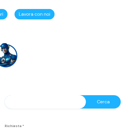
ri
Lavora con noi
Richiesta
*