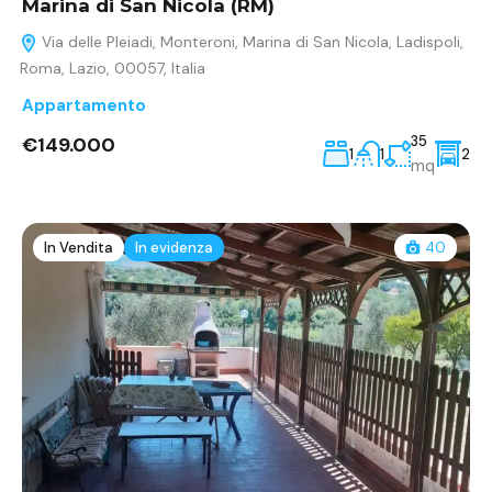
Marina di San Nicola (RM)
Via delle Pleiadi, Monteroni, Marina di San Nicola, Ladispoli,
Roma, Lazio, 00057, Italia
Appartamento
€149.000
35
1
1
2
mq
In Vendita
In evidenza
40