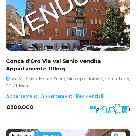
Conca d’Oro Via Val Senio Vendita
Appartamento 110mq
Via Val Senio, Monte Sacro, Municipio Roma III, Roma, Lazio,
00141, Italia
Appartamenti
,
Appartamenti
,
Residenziali
€280.000
110
2
1
1
Mq
In Vendita
In evidenza
41