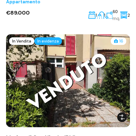
Appartamento
€89.000
60
1
1
2
mq.
In Vendita
In evidenza
16