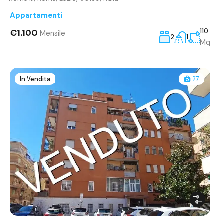
Appartamenti
€1.100
110
Mensile
2
1
Mq
In Vendita
27