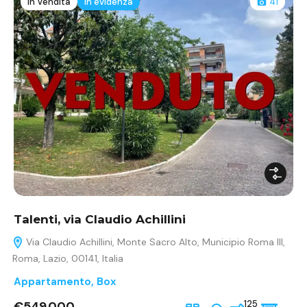
In Vendita
In evidenza
41
Talenti, via Claudio Achillini
Via Claudio Achillini, Monte Sacro Alto, Municipio Roma III,
Roma, Lazio, 00141, Italia
Appartamento
,
Box
€549.000
125