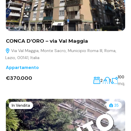
CONCA D’ORO – via Val Maggia
Via Val Maggia, Monte Sacro, Municipio Roma III, Roma,
Lazio, 00141, Italia
Appartamento
€370.000
100
2
1
mq.
In Vendita
35