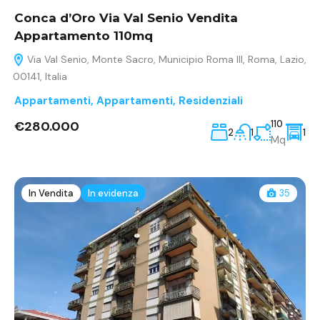
Conca d’Oro Via Val Senio Vendita
Appartamento 110mq
Via Val Senio, Monte Sacro, Municipio Roma III, Roma, Lazio,
00141, Italia
Appartamenti
,
Appartamenti
,
Residenziali
€280.000
110
2
1
1
Mq
In Vendita
In evidenza
35