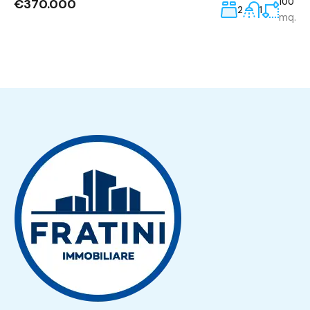
€370.000
100
2
1
mq.