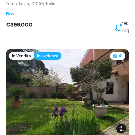
Roma, Lazio, 00156, Italia
Box
€399.000
190
mq
In Vendita
In evidenza
41