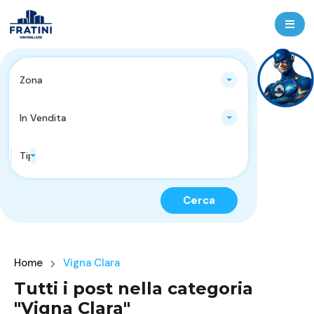
Zona
In Vendita
Tipologie Immobili
Cerca
Home
Vigna Clara
Tutti i post nella categoria
"Vigna Clara"