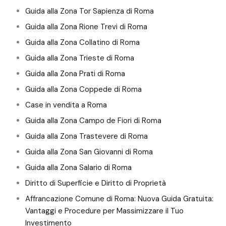
Guida alla Zona Tor Sapienza di Roma
Guida alla Zona Rione Trevi di Roma
Guida alla Zona Collatino di Roma
Guida alla Zona Trieste di Roma
Guida alla Zona Prati di Roma
Guida alla Zona Coppede di Roma
Case in vendita a Roma
Guida alla Zona Campo de Fiori di Roma
Guida alla Zona Trastevere di Roma
Guida alla Zona San Giovanni di Roma
Guida alla Zona Salario di Roma
Diritto di Superficie e Diritto di Proprietà
Affrancazione Comune di Roma: Nuova Guida Gratuita:
Vantaggi e Procedure per Massimizzare il Tuo
Investimento