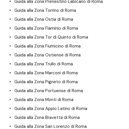
Guida alla Zona Prenestino Labicano di Roma
Guida alla Zona Torrino di Roma
Guida alla Zona Ostia di Roma
Guida alla Zona Flaminio di Roma
Guida alla Zona Tor di Quinto di Roma
Guida alla Zona Fiumicino di Roma
Guida alla Zona Ostiense di Roma
Guida alla Zona Trullo di Roma
Guida alla Zona Marconi di Roma
Guida alla Zona Pigneto di Roma
Guida alla Zona Portuense di Roma
Guida alla Zona Monti di Roma
Guida alla Zona Appio Latino di Roma
Guida alla Zona Bravetta di Roma
Guida alla Zona San Lorenzo di Roma