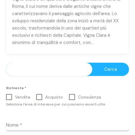
Roma, il cui nome deriva dalle antiche vigne che
caratterizzavano il paesaggio agricolo dell’area. Lo
sviluppo residenziale della zona iniziò a metà del XX
secolo, trasformandola in uno dei quartieri più
esclusivi e richiesti della Capitale. Vigna Clara è
sinonimo di tranquillità e comfort, con…
Richiesta
*
Vendita
Acquisto
Consulenza
Seleziona l'area di interesse per cui possiamo esserti utile
Nome
*